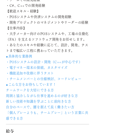
・C#、C++での開発経験
【歓迎スキル・経験】
・POSシステムや決済システムの開発経験
・開発プロジェクトのマネジメントやリーダーの経験
【仕事内容】
・大手メーカー向けのPOSシステムや、工場の自動化
（FA）を支えるソフトウェア開発をお任せします。
・あなたのスキルや経験に応じて、設計、開発、テス
トまで幅広い工程に携わっていただきます。
●具体的な業務例
・POSシステムの設計・開発（C++が中心です）
・電子マネー端末の接続、カスタマイズ
・機能追加や改修に伴うテスト
・チームメンバーとの仕様検討、コードレビュー
●こんな方をお待ちしています！
チームワークを大切にできる方
周囲と協力しながら仕事を進めるのが好きな方
新しい技術や知識を学ぶことに前向きな方
自分のペースで、腰を据えて長く働きたい方
「個人プレーよりも、チームプレー」という言葉に共
感できる方
給与