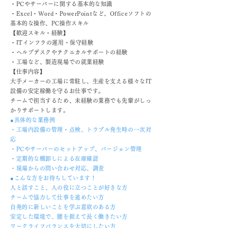
・PCやサーバーに関する基本的な知識
・Excel・Word・PowerPointなど、Officeソフトの
基本的な操作、PC操作スキル
【歓迎スキル・経験】
・ITインフラの運用・保守経験
・ヘルプデスクやテクニカルサポートの経験
・工場など、製造現場での就業経験
【仕事内容】
大手メーカーの工場に常駐し、生産を支える様々なIT
設備の安定稼働を守るお仕事です。
チームで担当するため、未経験の業務でも先輩がしっ
かりサポートします。
●具体的な業務例
・工場内設備の管理・点検、トラブル発生時の一次対
応
・PCやサーバーのセットアップ、バージョン管理
・定期的な棚卸しによる在庫確認
・現場からの問い合わせ対応、調査
●こんな方をお待ちしています！
人と話すこと、人の役に立つことが好きな方
チームで協力して仕事を進めたい方
自発的に新しいことを学ぶ意欲のある方
安定した環境で、腰を据えて長く働きたい方
ワークライフバランスを大切にしたい方