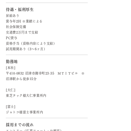
待遇・福利厚生
昇給あり
賞与年2回 ※業績による
社会保険完備
交通費2万円まで支給
PC貸与
資格手当（資格内容により支給）
試用期間あり（3～6ヶ月）
勤務地
[本社]
〒410-0832 沼津市御幸町23-35 ＭＴＩＴビル ※
沼津駅から徒歩15分
[大仁]
東芝テック様大仁事業所内
[富士]
ジャトコ様富士事業所内
採用までの流れ
エントリー（応募フォーム・お電話）