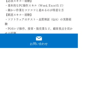
【必須スキル・経験】
・基本的なPC操作スキル（Word, Excelなど）
・細かい作業をコツコツと進めるのが得意な方
【歓迎スキル・経験】
・ソフトウェアのテスト・品質検証（QA）の実務経
験
・POSレジ操作、接客・販売業など、顧客視点を活か
せる経験
【仕事内容】
開発チームが作り上げたPOSシステムなどが、仕様通
お問い合わせ
りに正しく動くかを確認する「最後の砦」となるお仕
事です。
あなたのテストによって、お客様に安心して使ってい
ただける製品が生まれます。
●具体的な業務例
・POSシステムの機能テスト、品質検証
・テストケースのチェックリスト作成、実施
・不具合の報告、開発チームへのフィードバック
・チームメンバーとの連携、情報共有
●こんな方をお待ちしています！
責任感を持って仕事に取り組める方
チームで協力しながら目標を達成したい方
物事を多角的に見て、改善点を見つけるのが好き