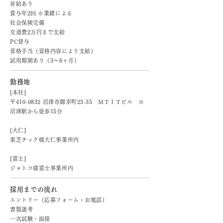
昇給あり
賞与年2回 ※業績による
社会保険完備
交通費2万円まで支給
PC貸与
資格手当（資格内容により支給）
試用期間あり（3～6ヶ月）
勤務地
[本社]
〒410-0832 沼津市御幸町23-35 ＭＴＩＴビル ※
沼津駅から徒歩15分
[大仁]
東芝テック様大仁事業所内
[富士]
ジャトコ様富士事業所内
採用までの流れ
エントリー（応募フォーム・お電話）
書類選考
一次試験・面接